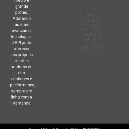
médio e
Laboratório:
grande
(11) 94184-
4826
portes.
Rua
Adotando
Euclides
as mais
Savietto Nº
6, Sala Nº 5
avançadas
Jarim Rina
tecnologias,
Santo André
ZAPI pode
/ SP
CEP: 09271-
oferecer
710
aos próprios
clientes
produtos de
alta
confiança e
performance,
sempre em
linha com a
demanda