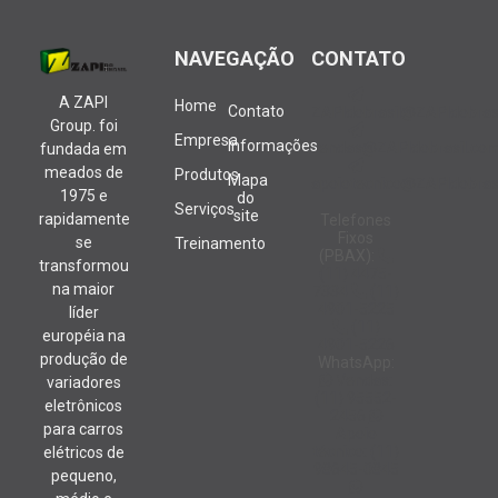
NAVEGAÇÃO
CONTATO
A ZAPI
Home
Contato
ZAPIdobrasil@ZAPIdobrasi
Group. foi
Empresa
Informações
vendas@ZAPIdobrasil.com
fundada em
meados de
Produtos
Mapa
apoiotecnico@ZAPIdobrasi
1975 e
do
Serviços
site
rapidamente
Telefones
Fixos
se
Treinamento
(PBAX):
transformou
(11) 4475-
na maior
7334
(11)
4901-5225
líder
(11)
européia na
4901-5226
produção de
WhatsApp:
Vendas:
variadores
(11) 95552-
eletrônicos
2456
para carros
Apoio
técnico: (11)
elétricos de
98645-0845
pequeno,