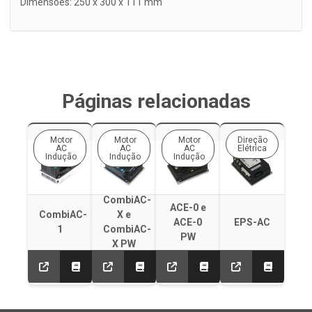
Dimensões: 250 x 300 x 111 mm
Páginas relacionadas
Motor
Motor
Motor
Direção
AC
AC
AC
Elétrica
Indução
Indução
Indução
CombiAC-
ACE-0 e
CombiAC-
X e
ACE-0
EPS-AC
1
CombiAC-
PW
X PW