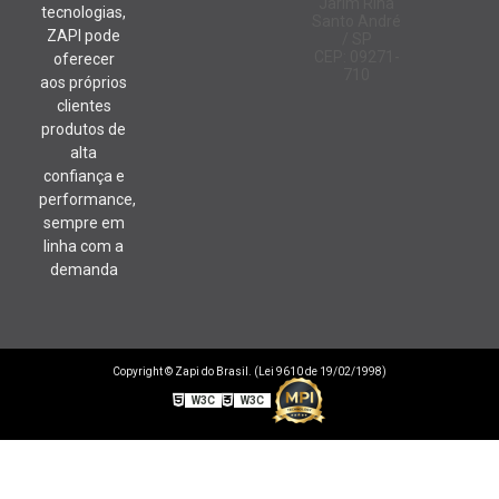
Jarim Rina
tecnologias,
Santo André
ZAPI pode
/ SP
CEP: 09271-
oferecer
710
aos próprios
clientes
produtos de
alta
confiança e
performance,
sempre em
linha com a
demanda
Copyright © Zapi do Brasil. (Lei 9610 de 19/02/1998)
W3C
W3C