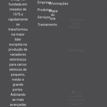
Empresa
Informações
vendas@ZAPIdobrasil.com
fundada em
meados de
Produtos
Mapa
apoiotecnico@ZAPIdobrasi
1975 e
do
Serviços
site
rapidamente
Telefones
Fixos
se
Treinamento
(PBAX):
transformou
(11) 4475-
na maior
7334
(11)
4901-5225
líder
(11)
européia na
4901-5226
produção de
WhatsApp:
Vendas:
variadores
(11) 95552-
eletrônicos
2456
para carros
Apoio
técnico: (11)
elétricos de
98645-0845
pequeno,
médio e
Laboratório:
grande
(11) 94184-
4826
portes.
Rua
Adotando
Euclides
as mais
Savietto Nº
6, Sala Nº 5
avançadas