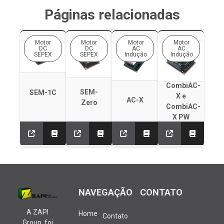
Páginas relacionadas
Motor
Motor
Motor
Motor
DC
DC
AC
AC
SEPEX
SEPEX
Indução
Indução
CombiAC-
SEM-
SEM-1C
X e
AC-X
Zero
CombiAC-
X PW
NAVEGAÇÃO
CONTATO
A ZAPI
Home
Contato
ZAPIdobrasil@ZAPIdobrasi
Group. foi