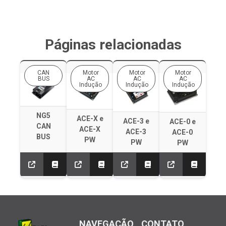
Páginas relacionadas
CAN
Motor
Motor
Motor
BUS
AC
AC
AC
Indução
Indução
Indução
NG5
ACE-X e
ACE-3 e
ACE-0 e
CAN
ACE-X
ACE-3
ACE-0
BUS
PW
PW
PW
NAVEGAÇÃO
CONTATO