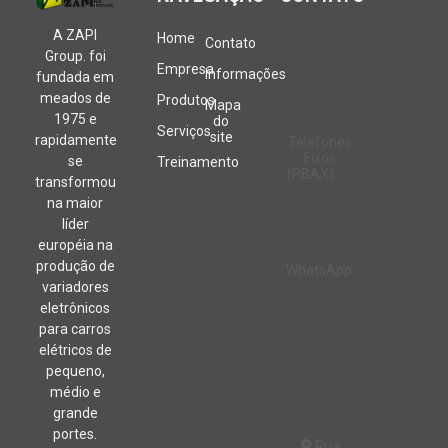
A ZAPI
Home
Contato
ZAPIdobrasil@ZAPIdobrasi
Group. foi
Empresa
Informações
vendas@ZAPIdobrasil.com
fundada em
meados de
Produtos
Mapa
apoiotecnico@ZAPIdobrasi
1975 e
do
Serviços
site
rapidamente
Telefones
Fixos
se
Treinamento
(PBAX):
transformou
(11) 4475-
na maior
7334
(11)
4901-5225
líder
(11)
européia na
4901-5226
produção de
WhatsApp:
Vendas:
variadores
(11) 95552-
eletrônicos
2456
para carros
Apoio
técnico: (11)
elétricos de
98645-0845
pequeno,
médio e
Laboratório:
grande
(11) 94184-
4826
portes.
Rua