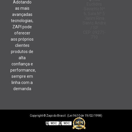
Adotando
Euclides
as mais
Savietto Nº
6, Sala Nº 5
avançadas
Jarim Rina
tecnologias,
Santo André
ZAPI pode
/ SP
CEP: 09271-
oferecer
710
aos próprios
clientes
produtos de
alta
confiança e
performance,
sempre em
linha com a
demanda
Copyright © Zapi do Brasil. (Lei 9610 de 19/02/1998)
W3C
W3C